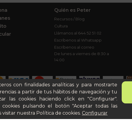
ona
Quién es Peter
anes
Recursos / Blog
ito
Cultura
Llámanos al 644 52 51 02
cular
Escríbenos al Whatsapp
Escríbenos al correo
De lunes a viernes de 8:30 a
14:00
ceros con finalidades analíticas y para mostrarte
rencias a partir de tus hábitos de navegación y tu
ar las cookies haciendo click en "Configurar".
Aviso legal
Términos y
 cookies pulsando el botón "Aceptar todas las
 visitar nuestra
Política de cookies
.
Configurar