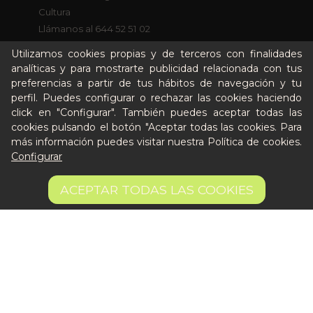
Cultura
Llámanos al 644 52 51 02
Escríbenos al Whatsapp
Utilizamos cookies propias y de terceros con finalidades
Escríbenos al correo
analíticas y para mostrarte publicidad relacionada con tus
De lunes a viernes de 8:30 a 14:00
preferencias a partir de tus hábitos de navegación y tu
perfil. Puedes configurar o rechazar las cookies haciendo
click en "Configurar". También puedes aceptar todas las
Quiero ser partner de Peter
cookies pulsando el botón "Aceptar todas las cookies. Para
más información puedes visitar nuestra
Política de cookies
.
Configurar
15 €
AÑADIR A LA CESTA
ACEPTAR TODAS LAS COOKIES
15 €/unit
Aviso legal
Términos y condiciones
Pago seguro
Gestión de Cookies