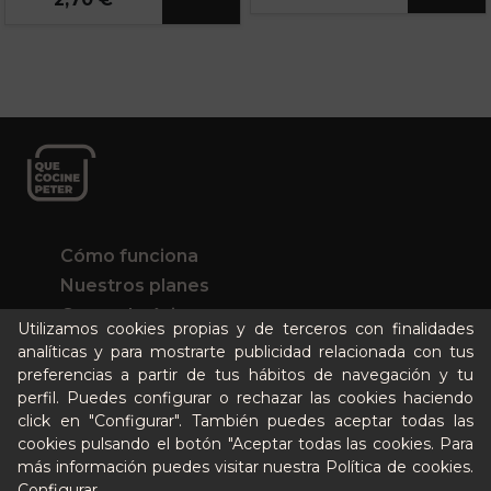
Cómo funciona
Nuestros planes
Casos de éxito
Utilizamos cookies propias y de terceros con finalidades
Soy un particular
analíticas y para mostrarte publicidad relacionada con tus
preferencias a partir de tus hábitos de navegación y tu
perfil. Puedes configurar o rechazar las cookies haciendo
Quién es Peter
click en "Configurar". También puedes aceptar todas las
Recursos / Blog
cookies pulsando el botón "Aceptar todas las cookies. Para
Cultura
más información puedes visitar nuestra
Política de cookies
.
Llámanos al 644 52 51 02
Configurar