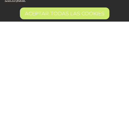
Escríbenos al Whatsapp
3,90 €
AÑADIR A LA CESTA
Escríbenos al correo
ACEPTAR TODAS LAS COOKIES
15.6 €/kg
De lunes a viernes de 8:30 a 14:00
Quiero ser partner de Peter
Aviso legal
Términos y condiciones
Pago seguro
Gestión de Cookies