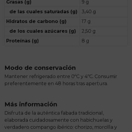
Grasas (g)
9 g
de las cuales saturadas (g)
3,40 g
Hidratos de carbono (g)
17 g
de los cuales azúcares (g)
2,50 g
Proteínas (g)
8 g
Modo de conservación
Mantener refrigerado entre 0ºC y 4ºC. Consumir
preferentemente en 48 horas tras apertura.
Más información
Disfruta de la auténtica fabada tradicional,
elaborada cuidadosamente con habichuelas y
verdadero compango ibérico: chorizo, morcilla y