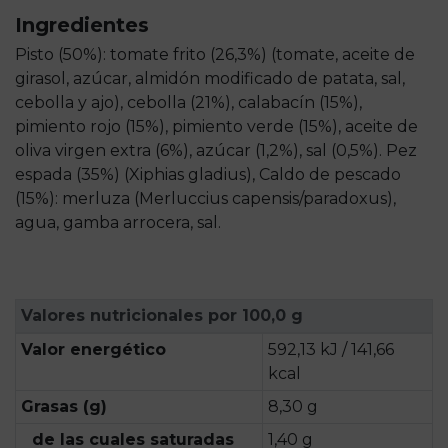
Ingredientes
Pisto (50%): tomate frito (26,3%) (tomate, aceite de
girasol, azúcar, almidón modificado de patata, sal,
cebolla y ajo), cebolla (21%), calabacín (15%),
pimiento rojo (15%), pimiento verde (15%), aceite de
oliva virgen extra (6%), azúcar (1,2%), sal (0,5%). Pez
espada (35%) (Xiphias gladius), Caldo de pescado
(15%): merluza (Merluccius capensis/paradoxus),
agua, gamba arrocera, sal.
Valores nutricionales por 100,0 g
Valor energético
592,13 kJ / 141,66
kcal
Grasas (g)
8,30 g
de las cuales saturadas
1,40 g