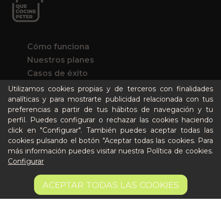
Cómo funciona
Nuestros planes
Casos de éxito
Soy un particular
Utilizamos cookies propias y de terceros con finalidades
analíticas y para mostrarte publicidad relacionada con tus
preferencias a partir de tus hábitos de navegación y tu
Quién es Peter
perfil. Puedes configurar o rechazar las cookies haciendo
Recursos / Blog
click en "Configurar". También puedes aceptar todas las
Cultura
cookies pulsando el botón "Aceptar todas las cookies. Para
Llámanos al 644 52 51 02
más información puedes visitar nuestra
Política de cookies
.
Configurar
Escríbenos al Whatsapp
Escríbenos al correo
5,75 €
AÑADIR A LA CESTA
ACEPTAR TODAS LAS COOKIES
De lunes a viernes de 8:30 a 14:00
19.17 €/kg
Quiero ser partner de Peter