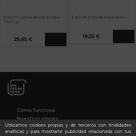
Pack 9 Cremas de espárragos
Pack de 6 Mix de legumbres
3.600 g
18,55 €
25,65 €
Cómo funciona
Nuestros planes
Utilizamos cookies propias y de terceros con finalidades
Casos de éxito
analíticas y para mostrarte publicidad relacionada con tus
Soy un particular