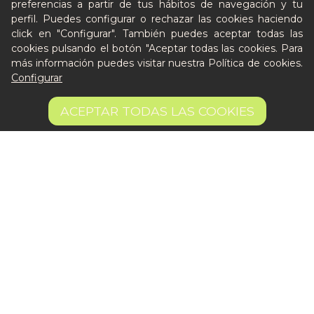
preferencias a partir de tus hábitos de navegación y tu
perfil. Puedes configurar o rechazar las cookies haciendo
Quién es Peter
click en "Configurar". También puedes aceptar todas las
cookies pulsando el botón "Aceptar todas las cookies. Para
Recursos / Blog
más información puedes visitar nuestra
Política de cookies
.
Cultura
Configurar
Llámanos al 644 52 51 02
10,95 €
Escríbenos al Whatsapp
AÑADIR A LA CESTA
ACEPTAR TODAS LAS COOKIES
43.8 €/kg
Escríbenos al correo
De lunes a viernes de 8:30 a 14:00
Quiero ser partner de Peter
Aviso legal