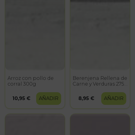
Arroz con pollo de
Berenjena Rellena de
corral 300g
Carne y Verduras 275
g
10,95 €
AÑADIR
8,95 €
AÑADIR