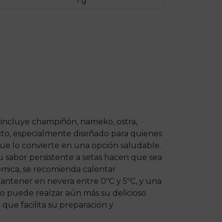
1 g
 incluye champiñón, nameko, ostra,
ucto, especialmente diseñado para quienes
que lo convierte en una opción saludable.
su sabor persistente a setas hacen que sea
ómica, se recomienda calentar
 mantener en nevera entre 0ºC y 5ºC, y una
sco puede realzar aún más su delicioso
que facilita su preparación y