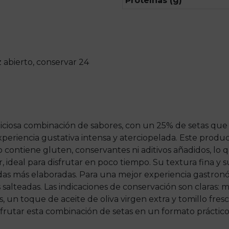
Proteínas (g)
z abierto, conservar 24
iciosa combinación de sabores, con un 25% de setas que
xperiencia gustativa intensa y aterciopelada. Este prod
 contiene gluten, conservantes ni aditivos añadidos, lo 
r, ideal para disfrutar en poco tiempo. Su textura fina y 
das más elaboradas. Para una mejor experiencia gastron
s salteadas. Las indicaciones de conservación son claras:
, un toque de aceite de oliva virgen extra y tomillo fre
sfrutar esta combinación de setas en un formato práctico 