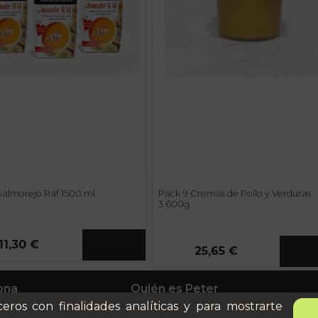
Salmorejo Raf 1500 ml
Pack 9 Cremas de Pollo y Verduras
3.600g
11,30 €
25,65 €
ona
Quién es Peter
ceros con finalidades analíticas y para mostrarte
anes
Recursos / Blog