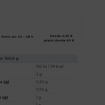
Desde 4,95 €
Envío en: 24 - 48 h
gratis desde 60 €
or 100,0 g
162 kJ / 39 kcal
2 g
s (g)
0,30 g
)
3,70 g
 (g)
1 g