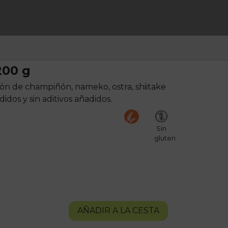
200 g
ón de champiñón, nameko, ostra, shiitake
idos y sin aditivos añadidos.
Sin
gluten
AÑADIR A LA CESTA