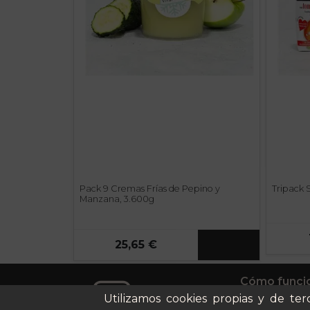
Pack 9 Cremas Frías de Pepino y
Tripack 
Manzana, 3.600g
25,65 €
Cómo funci
Utilizamos cookies propias y de ter
Nuestros pl