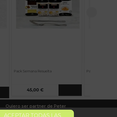
Pack Semana Resuelta
Pack 9 Cremas de 
45,00 €
25,65 €
Quiero ser partner de Peter
ACEPTAR TODAS LAS