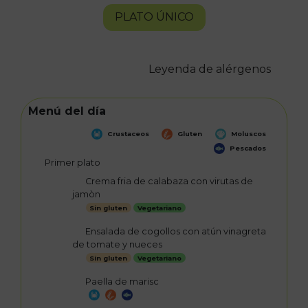
PLATO ÚNICO
Leyenda de alérgenos
Menú del día
Crustaceos
Gluten
Moluscos
Pescados
Primer plato
Crema fria de calabaza con virutas de
jamòn
Sin gluten
Vegetariano
Ensalada de cogollos con atún vinagreta
de tomate y nueces
Sin gluten
Vegetariano
Paella de marisc