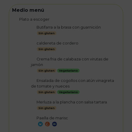
Medio menú
Plato a escoger
Butifarra a la brasa con guarnición
Sin gluten
caldereta de cordero
Sin gluten
Crema fria de calabaza con virutas de
jamòn
Sin gluten
Vegetariano
Ensalada de cogollos con atún vinagreta
de tomate y nueces
Sin gluten
Vegetariano
Merluza a la plancha con salsa tartara
Sin gluten
Paella de marisc