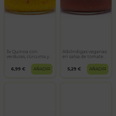
3x Quinoa con
Albóndigas veganas
verduras, cúrcuma y
en salsa de tomate
curry 350g
425g
6,99 €
AÑADIR
5,29 €
AÑADIR