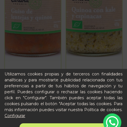
Utilizamos cookies propias y de terceros con finalidades
analíticas y para mostrarte publicidad relacionada con tus
preferencias a partir de tus hábitos de navegación y tu
perfil. Puedes configurar o rechazar las cookies haciendo
Guiso de lentejas y
Quinoa con kale y
click en "Configurar". También puedes aceptar todas las
quinoa 425g
espinacas 425g
cookies pulsando el botón "Aceptar todas las cookies. Para
más información puedes visitar nuestra
Política de cookies
.
Configurar
4,09 €
AÑADIR
4,69 €
AÑADIR