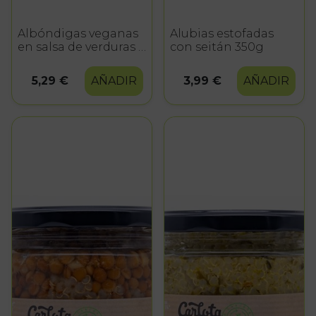
Albóndigas veganas
Alubias estofadas
en salsa de verduras y
con seitán 350g
vino tinto 425g
5,29 €
AÑADIR
3,99 €
AÑADIR