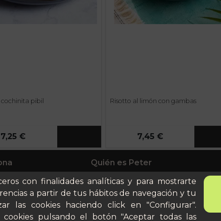
cochinita pibil
Risotto al limón con gambas
7,25 €
7,45 €
ona
Quién es Peter
anes
Recursos / Blog
ceros con finalidades analíticas y para mostrarte
ito
Cultura
rencias a partir de tus hábitos de navegación y tu
Llámanos al 644 52 51 02
cular
ar las cookies haciendo click en "Configurar".
Escríbenos al Whatsapp
 cookies pulsando el botón "Aceptar todas las