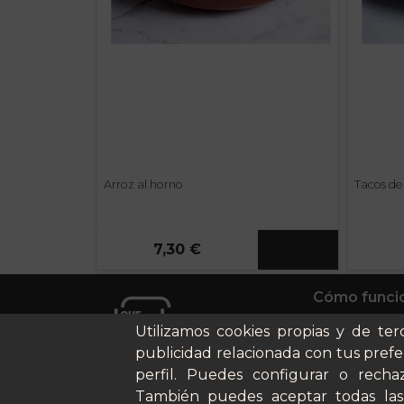
Arroz al horno
Tacos de 
7,30 €
Cómo funci
Nuestros pl
Utilizamos cookies propias y de ter
Casos de éx
publicidad relacionada con tus prefe
Soy un parti
perfil. Puedes configurar o rechaz
También puedes aceptar todas las