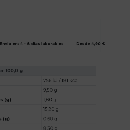
Envío en: 4 - 8 días laborables
Desde 4,90 €
or 100,0 g
756 kJ / 181 kcal
9,50 g
s (g)
1,80 g
)
15,20 g
 (g)
0,60 g
8,30 g