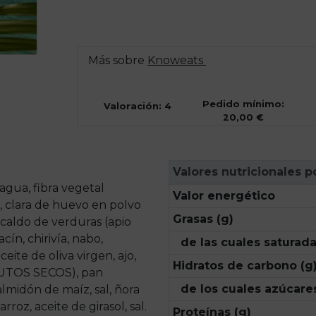
Más sobre
Knoweats
Pedido mínimo:
Valoración: 4
20,00 €
Valores nutricionales p
agua, fibra vegetal
Valor energético
s, clara de huevo en polvo
Grasas (g)
caldo de verduras (apio
cín, chirivía, nabo,
de las cuales saturada
eite de oliva virgen, ajo,
Hidratos de carbono (g
RUTOS SECOS), pan
de los cuales azúcares
lmidón de maíz, sal, ñora
roz, aceite de girasol, sal.
Proteínas (g)