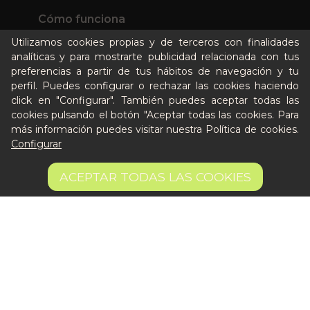
Cómo funciona
Nuestros planes
Utilizamos cookies propias y de terceros con finalidades
Casos de éxito
analíticas y para mostrarte publicidad relacionada con tus
preferencias a partir de tus hábitos de navegación y tu
Soy un particular
perfil. Puedes configurar o rechazar las cookies haciendo
click en "Configurar". También puedes aceptar todas las
Quién es Peter
cookies pulsando el botón "Aceptar todas las cookies. Para
más información puedes visitar nuestra
Política de cookies
.
Recursos / Blog
Configurar
Cultura
7,25 €
Llámanos al 644 52 51 02
AÑADIR A LA CESTA
ACEPTAR TODAS LAS COOKIES
16.11 €/kg
Escríbenos al Whatsapp
Escríbenos al correo
De lunes a viernes de 8:30 a 14:00
Quiero ser partner de Peter