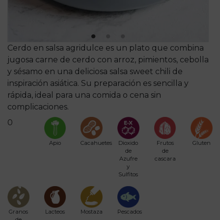
Cerdo en salsa agridulce es un plato que combina
jugosa carne de cerdo con arroz, pimientos, cebolla
y sésamo en una deliciosa salsa sweet chili de
inspiración asiática. Su preparación es sencilla y
rápida, ideal para una comida o cena sin
complicaciones.
0
Apio
Cacahuetes
Dioxido
Frutos
Gluten
de
de
Azufre
cascara
y
Sulfitos
Granos
Lacteos
Mostaza
Pescados
de