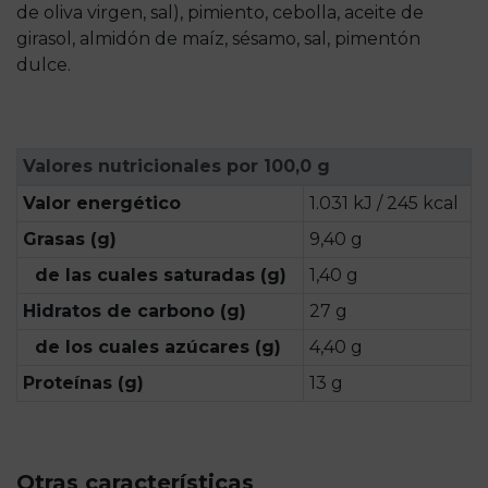
de oliva virgen, sal), pimiento, cebolla, aceite de
girasol, almidón de maíz, sésamo, sal, pimentón
dulce.
Valores nutricionales por 100,0 g
Valor energético
1.031 kJ / 245 kcal
Grasas (g)
9,40 g
de las cuales saturadas (g)
1,40 g
Hidratos de carbono (g)
27 g
de los cuales azúcares (g)
4,40 g
Proteínas (g)
13 g
Otras características