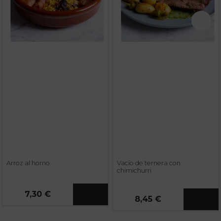
Arroz al horno
Vacío de ternera con
chimichurri
7,30 €
8,45 €