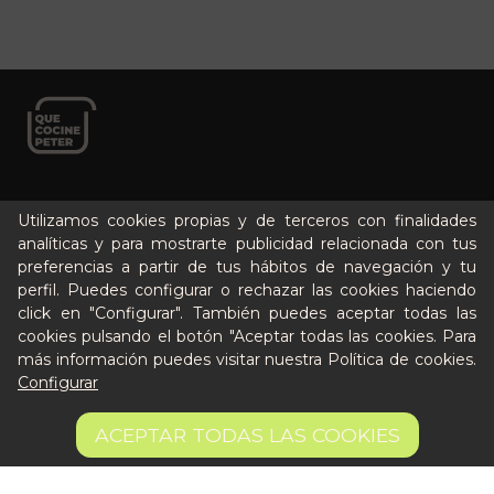
Cómo funciona
Utilizamos cookies propias y de terceros con finalidades
Nuestros planes
analíticas y para mostrarte publicidad relacionada con tus
preferencias a partir de tus hábitos de navegación y tu
Casos de éxito
perfil. Puedes configurar o rechazar las cookies haciendo
Soy un particular
click en "Configurar". También puedes aceptar todas las
cookies pulsando el botón "Aceptar todas las cookies. Para
Quién es Peter
más información puedes visitar nuestra
Política de cookies
.
Configurar
Recursos / Blog
7,60 €
Cultura
AÑADIR A LA CESTA
ACEPTAR TODAS LAS COOKIES
Llámanos al 644 52 51 02
16.89 €/kg
Escríbenos al Whatsapp
Escríbenos al correo