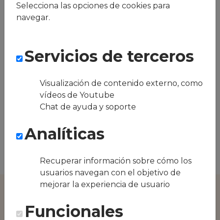
Selecciona las opciones de cookies para
navegar.
¿Quieres ver cómo
Servicios de terceros
funcionaría en tu
equipo?
Visualización de contenido externo, como
vídeos de Youtube
Mejora el día a día sin complicarte: sin
Chat de ayuda y soporte
comedor, sin tickets, sin líos.
Analíticas
Solicita una demo
Recuperar información sobre cómo los
usuarios navegan con el objetivo de
mejorar la experiencia de usuario
Funcionales