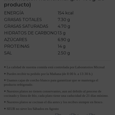
producto)
ENERGÍA
154 kcal
GRASAS TOTALES
7.30 g
GRASAS SATURADAS
4.70 g
HIDRATOS DE CARBONO
13 g
AZÚCARES
6.90 g
PROTEINAS
14 g
SAL
2.50 g
+
La calidad de nuestra comida está controlada por Laboratorios Microal
+
Puedes recibir tu pedido por la Mañana (de 8:00 h. a 13:30 h.)
+
Usamos cajas de corcho blanco para garantizar que se mantenga el
producto refrigerado.
+
Nuestros platos no tienen conservantes, aun así debido al proceso de
cocinado y línea de frío, cada plato tiene una caducidad de 21 días mínimo.
+
Nuestros platos se cocinan el día antes y los recibes siempre en fresco.
+
SEUR no sirve los Sábados en Agosto