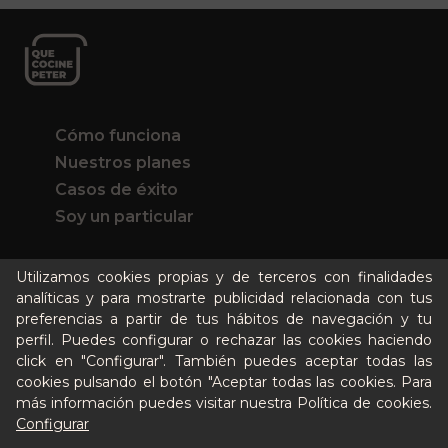
Cómo funciona
Nuestros planes
Casos de éxito
Soy un particular
Quién es Peter
Utilizamos cookies propias y de terceros con finalidades
Recursos / Blog
analíticas y para mostrarte publicidad relacionada con tus
preferencias a partir de tus hábitos de navegación y tu
Cultura
perfil. Puedes configurar o rechazar las cookies haciendo
Llámanos al 644 52 51 02
click en "Configurar". También puedes aceptar todas las
Escríbenos al Whatsapp
cookies pulsando el botón "Aceptar todas las cookies. Para
Escríbenos al correo
más información puedes visitar nuestra
Política de cookies
.
De lunes a viernes de 8:30 a 14:00
Configurar
Sin stock