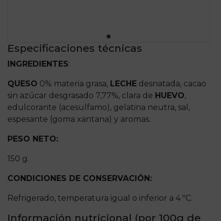
Especificaciones técnicas
INGREDIENTES
:
QUESO
0% materia grasa,
LECHE
desnatada, cacao
sin azúcar desgrasado 7,77%, clara de
HUEVO
,
edulcorante (acesulfamo), gelatina neutra, sal,
espesante (goma xantana) y aromas.
PESO NETO:
150 g.
CONDICIONES DE CONSERVACIÓN:
Refrigerado, temperatura igual o inferior a 4 ºC.
Información nutricional
(por 100g de