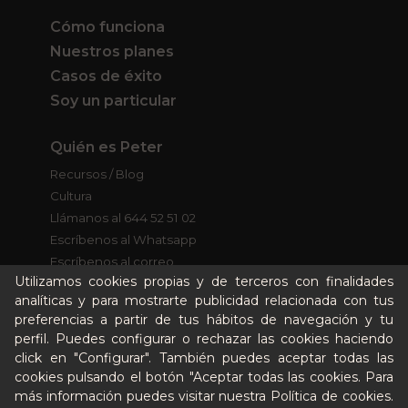
Cómo funciona
Nuestros planes
Casos de éxito
Soy un particular
Quién es Peter
Recursos / Blog
Cultura
Llámanos al 644 52 51 02
Escríbenos al Whatsapp
Escríbenos al correo
Utilizamos cookies propias y de terceros con finalidades
De lunes a viernes de 8:30 a 14:00
analíticas y para mostrarte publicidad relacionada con tus
preferencias a partir de tus hábitos de navegación y tu
Quiero ser partner de Peter
perfil. Puedes configurar o rechazar las cookies haciendo
click en "Configurar". También puedes aceptar todas las
cookies pulsando el botón "Aceptar todas las cookies. Para
más información puedes visitar nuestra
Política de cookies
.