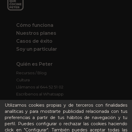
Cómo funciona
Nuestros planes
Casos de éxito
Soy un particular
Quién es Peter
Recursos / Blog
Cultura
Llámanos al 644 52 51 02
Escríbenos al Whatsapp
Escríbenos al correo
Utilizamos cookies propias y de terceros con finalidades
De lunes a viernes de 8:30 a 14:00
analíticas y para mostrarte publicidad relacionada con tus
preferencias a partir de tus hábitos de navegación y tu
Quiero ser partner de Peter
perfil. Puedes configurar o rechazar las cookies haciendo
click en "Configurar". También puedes aceptar todas las