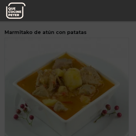
Pedido semanal
Mediterranea de Guisos
Marmitako de atún con patatas