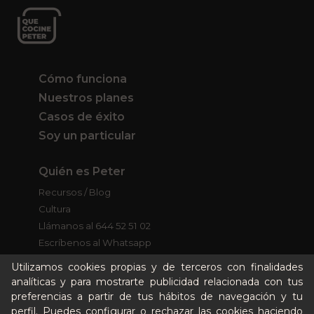
Cómo funciona
Nuestros planes
Casos de éxito
Soy un particular
Quién es Peter
Recursos / Blog
Cultura
Llámanos al 644 52 51 02
Escríbenos al Whatsapp
Escríbenos al correo
Utilizamos cookies propias y de terceros con finalidades
De lunes a viernes de 8:30 a 14:00
analíticas y para mostrarte publicidad relacionada con tus
preferencias a partir de tus hábitos de navegación y tu
perfil. Puedes configurar o rechazar las cookies haciendo
Quiero ser partner de Peter