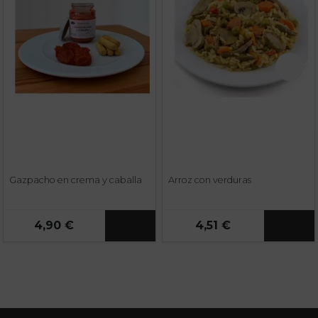
Gazpacho en crema y caballa
Arroz con verduras
4,90 €
4,51 €