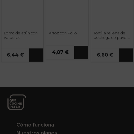
Lomo de atún con
Arroz con Pollo
Tortilla rellena de
verduras
pechuga de pavo y
queso
4,87 €
6,44 €
6,60 €
Cómo funciona
Nuestros planes