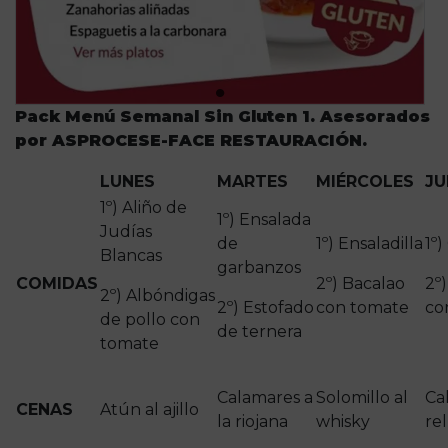
Pack Menú Semanal Sin Gluten 1. Asesorados
por ASPROCESE-FACE RESTAURACIÓN.
LUNES
MARTES
MIÉRCOLES
JU
1º) Aliño de
1º) Ensalada
Judías
de
1º) Ensaladilla
1º
Blancas
garbanzos
COMIDAS
2º) Bacalao
2º
2º) Albóndigas
2º) Estofado
con tomate
co
de pollo con
de ternera
tomate
Calamares a
Solomillo al
Ca
CENAS
Atún al ajillo
la riojana
whisky
re