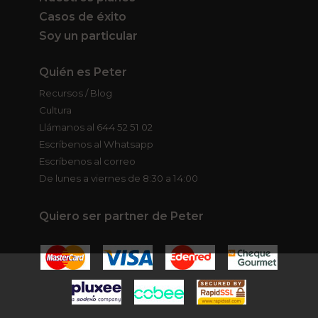
Casos de éxito
Soy un particular
Quién es Peter
Recursos / Blog
Cultura
Llámanos al 644 52 51 02
Escríbenos al Whatsapp
Escríbenos al correo
De lunes a viernes de 8:30 a 14:00
Quiero ser partner de Peter