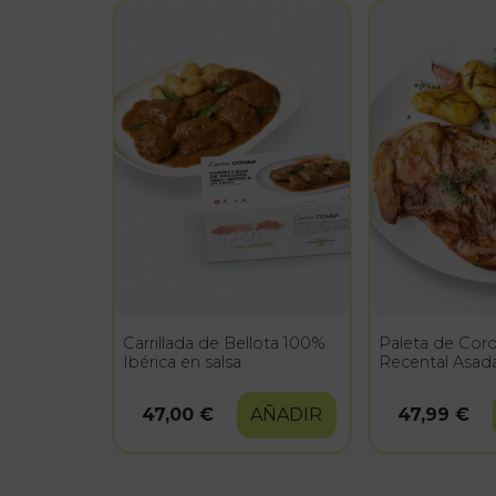
Carrillada de Bellota 100%
Paleta de Cor
Ibérica en salsa
Recental Asad
patatas baby
47,00 €
AÑADIR
47,99 €