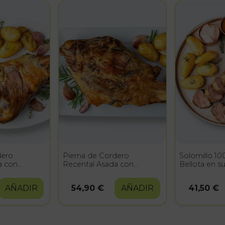
dero
Pierna de Cordero
Solomillo 10
a con
Recental Asada con
Bellota en su
patatas baby
solomillos +
AÑADIR
54,90 €
AÑADIR
41,50 €