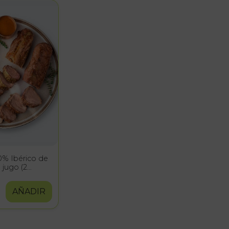
0% Ibérico de
 jugo (2
 patatas baby)
AÑADIR