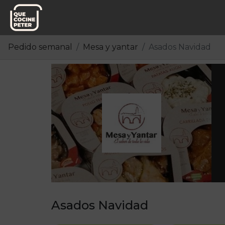
Pedido semanal
Mesa y yantar
Asados Navidad
Asados Navidad