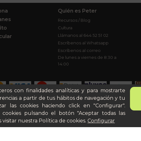
ona
Quién es Peter
anes
Recursos / Blog
ito
Cultura
Llámanos al 644 52 51 02
cular
Escríbenos al Whatsapp
Escríbenos al correo
De lunes a viernes de 8:30 a
14:00
ceros con finalidades analíticas y para mostrarte
rencias a partir de tus hábitos de navegación y tu
ar las cookies haciendo click en "Configurar".
Aviso legal
Términos y
 cookies pulsando el botón "Aceptar todas las
 visitar nuestra
Política de cookies
.
Configurar