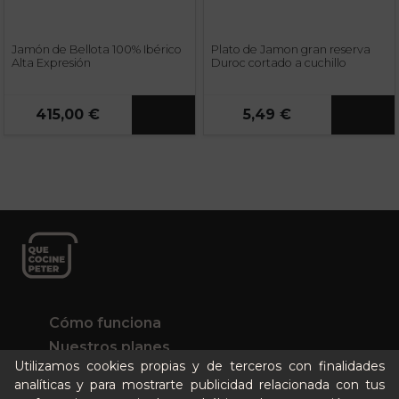
Jamón de Bellota 100% Ibérico
Plato de Jamon gran reserva
Alta Expresión
Duroc cortado a cuchillo
415,00 €
5,49 €
Cómo funciona
Nuestros planes
Utilizamos cookies propias y de terceros con finalidades
Casos de éxito
analíticas y para mostrarte publicidad relacionada con tus
Soy un particular