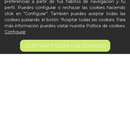
preferencias a partir de tus hábitos de navegación y tu
perfil. Puedes configurar o rechazar las cookies haciendo
Quién es Peter
click en "Configurar". También puedes aceptar todas las
cookies pulsando el botón "Aceptar todas las cookies. Para
Recursos / Blog
más información puedes visitar nuestra
Política de cookies
.
Cultura
Configurar
Llámanos al 644 52 51 02
58,70 €
Escríbenos al Whatsapp
AÑADIR A LA CESTA
ACEPTAR TODAS LAS COOKIES
23.48 €/kg
Escríbenos al correo
De lunes a viernes de 8:30 a 14:00
Quiero ser partner de Peter
Aviso legal