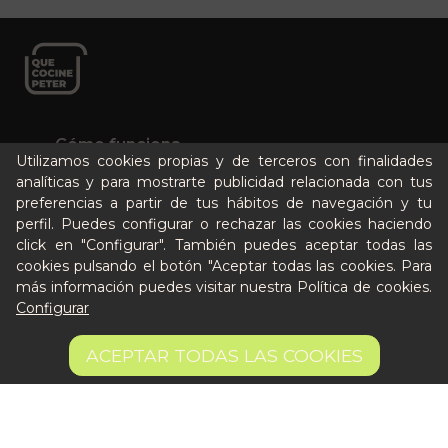
Cómo funciona
Utilizamos cookies propias y de terceros con finalidades
Nuestros planes
analíticas y para mostrarte publicidad relacionada con tus
Casos de éxito
preferencias a partir de tus hábitos de navegación y tu
perfil. Puedes configurar o rechazar las cookies haciendo
Soy un particular
click en "Configurar". También puedes aceptar todas las
cookies pulsando el botón "Aceptar todas las cookies. Para
Quién es Peter
más información puedes visitar nuestra
Política de cookies
.
Recursos / Blog
Configurar
Cultura
5,50 €
AÑADIR A LA CESTA
ACEPTAR TODAS LAS COOKIES
Llámanos al 644 52 51 02
Escríbenos al Whatsapp
Escríbenos al correo
De lunes a viernes de 8:30 a 14:00