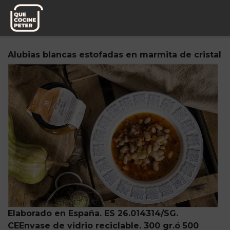
Pedido semanal
Mi Marmita
Alubias blancas estofadas en marmita de cristal
Elaborado en España. ES 26.014314/SG.
CE
Envase de vidrio reciclable. 30
0 gr.
ó 500