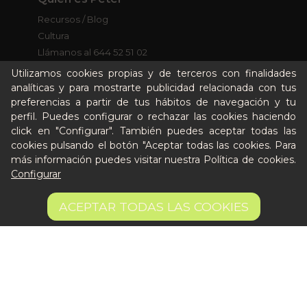
Recursos / Blog
Cultura
Llámanos al 644 52 51 02
Escríbenos al Whatsapp
Utilizamos cookies propias y de terceros con finalidades
Escríbenos al correo
analíticas y para mostrarte publicidad relacionada con tus
De lunes a viernes de 8:30 a 14:00
preferencias a partir de tus hábitos de navegación y tu
perfil. Puedes configurar o rechazar las cookies haciendo
click en "Configurar". También puedes aceptar todas las
Quiero ser partner de Peter
cookies pulsando el botón "Aceptar todas las cookies. Para
más información puedes visitar nuestra
Política de cookies
.
Configurar
3 €
AÑADIR A LA CESTA
ACEPTAR TODAS LAS COOKIES
Aviso legal
Términos y condiciones
Pago seguro