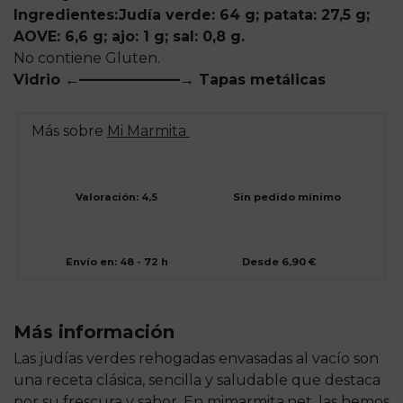
Ingredientes:
Judía verde: 64 g; patata: 27,5 g;
AOVE: 6,6 g; ajo: 1 g; sal: 0,8 g.
No contiene Gluten.
Vidrio ←———————→ Tapas metálicas
Más sobre
Mi Marmita
Valoración: 4,5
Sin pedido mínimo
Envío en: 48 - 72 h
Desde 6,90 €
Más información
Las judías verdes rehogadas envasadas al vacío son
una receta clásica, sencilla y saludable que destaca
por su frescura y sabor. En mimarmita.net, las hemos