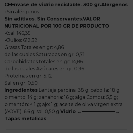
CE
Envase de vidrio reciclable. 300 gr.
Alérgenos
:
Sin alérgenos
Sin aditivos. Sin Conservantes.
VALOR
NUTRICIONAL POR 100 GR DE PRODUCTO
Kcal: 146,35
KJulios: 612,32
Grasas Totales en gr: 4,86
de las cuales Saturadas en gr: 0,71
Carbohidratos totales en gr: 14,86
de los cuales Azúcares en gr: 0,96
Proteínas en gr: 5,12
Sal en gr: 0,50
Ingredientes
:
Lenteja pardina: 38 g; cebolla: 18 g;
pimiento: 14 g; zanahoria: 16 g; alga Combu: 5,5 g;
pimentón: < 1 g; ajo: 1 g; aceite de oliva virgen extra
(AOVE): 6,6 g; sal: 0,50 g.
Vidrio ←———————→
Tapas metálicas