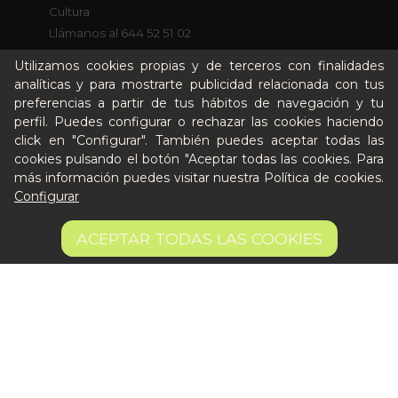
Cultura
Llámanos al 644 52 51 02
Escríbenos al Whatsapp
Utilizamos cookies propias y de terceros con finalidades
Escríbenos al correo
analíticas y para mostrarte publicidad relacionada con tus
De lunes a viernes de 8:30 a 14:00
preferencias a partir de tus hábitos de navegación y tu
perfil. Puedes configurar o rechazar las cookies haciendo
click en "Configurar". También puedes aceptar todas las
Quiero ser partner de Peter
cookies pulsando el botón "Aceptar todas las cookies. Para
más información puedes visitar nuestra
Política de cookies
.
Configurar
5,50 €
AÑADIR A LA CESTA
ACEPTAR TODAS LAS COOKIES
Aviso legal
Términos y condiciones
Pago seguro
Gestión de Cookies