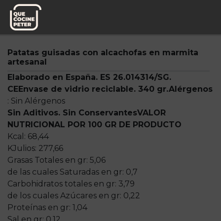
Pedido semanal
Mi Marmita
Patatas guisadas con alcachofas en marmita
artesanal
Elaborado en España. ES 26.014314/SG.
CE
Envase de vidrio reciclable. 34
0 gr.
Alérgenos
: Sin Alérgenos
Sin Aditivos. Sin Conservantes
VALOR
NUTRICIONAL POR 100 GR DE PRODUCTO
Kcal: 68,44
KJulios: 277,66
Grasas Totales en gr: 5,06
de las cuales Saturadas en gr: 0,7
Carbohidratos totales en gr: 3,79
de los cuales Azúcares en gr: 0,22
Proteínas en gr: 1,04
Sal en gr: 0,12