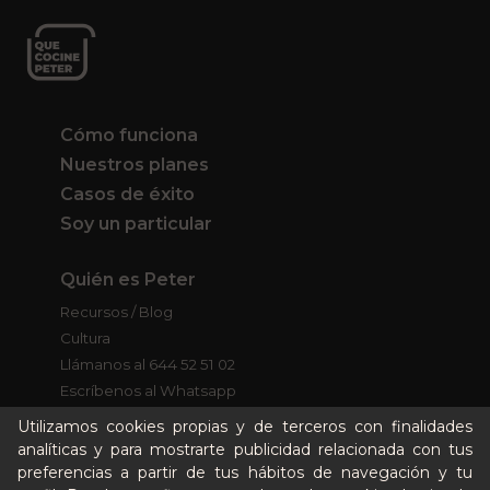
Cómo funciona
Nuestros planes
Casos de éxito
Soy un particular
Quién es Peter
Recursos / Blog
Cultura
Llámanos al 644 52 51 02
Escríbenos al Whatsapp
Escríbenos al correo
Utilizamos cookies propias y de terceros con finalidades
De lunes a viernes de 8:30 a 14:00
analíticas y para mostrarte publicidad relacionada con tus
preferencias a partir de tus hábitos de navegación y tu