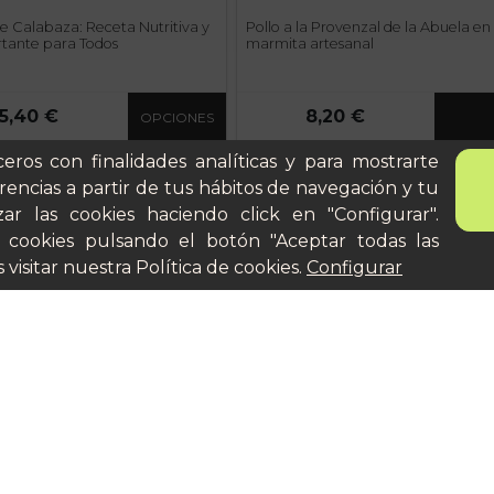
 Calabaza: Receta Nutritiva y
Pollo a la Provenzal de la Abuela en
tante para Todos
marmita artesanal
5,40 €
8,20 €
OPCIONES
ceros con finalidades analíticas y para mostrarte
ona
Quién es Peter
rencias a partir de tus hábitos de navegación y tu
anes
Recursos / Blog
ar las cookies haciendo click en "Configurar".
ito
Cultura
 cookies pulsando el botón "Aceptar todas las
Llámanos al 644 52 51 02
cular
 visitar nuestra
Política de cookies
.
Configurar
Escríbenos al Whatsapp
Escríbenos al correo
De lunes a viernes de 8:30 a
14:00