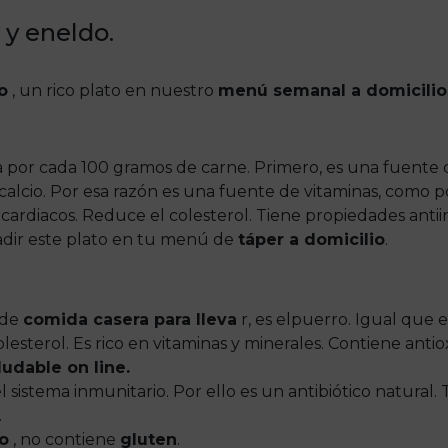
 y eneldo.
o
, un rico plato en nuestro
menú semanal a domicilio
 por cada 100 gramos de carne. Primero, es una fuente d
calcio. Por esa razón es una fuente de vitaminas, como pod
ardiacos. Reduce el colesterol. Tiene propiedades antiin
ñadir este plato en tu menú de
táper a domicilio
.
 de
comida casera para lleva
r, es elpuerro. Igual que 
lesterol. Es rico en vitaminas y minerales. Contiene antio
udable on line.
l sistema inmunitario. Por ello es un antibiótico natural
.
o
, no contiene
gluten
.