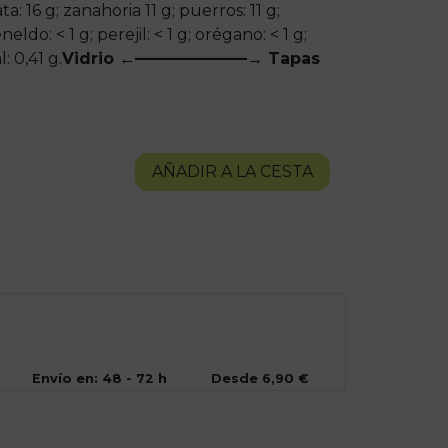
ta: 16 g; zanahoria 11 g; puerros: 11 g;
neldo: < 1 g; perejil: < 1 g; orégano: < 1 g;
: 0,41 g.
Vidrio ←———————→ Tapas
AÑADIR A LA CESTA
Envío en: 48 - 72 h
Desde 6,90 €