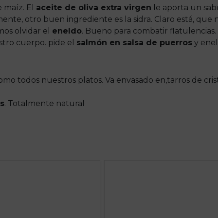
 maíz. El
aceite de oliva extra virgen
le aporta un sab
ente, otro buen ingrediente es la sidra. Claro está, que
os olvidar el
eneldo
. Bueno para combatir flatulencias.
stro cuerpo. pide el
salmón en salsa de puerros
y enel
omo todos nuestros platos. Va envasado en,tarros de cris
es
. Totalmente natural