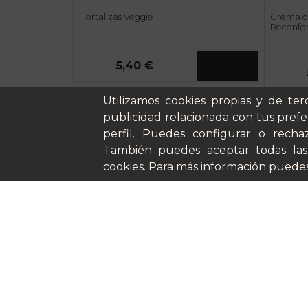
Hortalizas Veggie
Crema de
Reconfor
5,40 €
Utilizamos cookies propias y de ter
Cómo funci
publicidad relacionada con tus prefe
Nuestros pl
perfil. Puedes configurar o rechaz
Casos de éx
También puedes aceptar todas las
Soy un parti
cookies. Para más información puedes