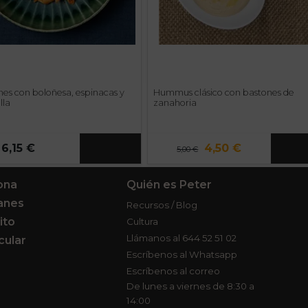
es con boloñesa, espinacas y
Hummus clásico con bastones de
lla
zanahoria
6,15 €
4,50 €
5,00 €
ona
Quién es Peter
anes
Recursos / Blog
ito
Cultura
Llámanos al 644 52 51 02
cular
Escríbenos al Whatsapp
Escríbenos al correo
De lunes a viernes de 8:30 a
14:00