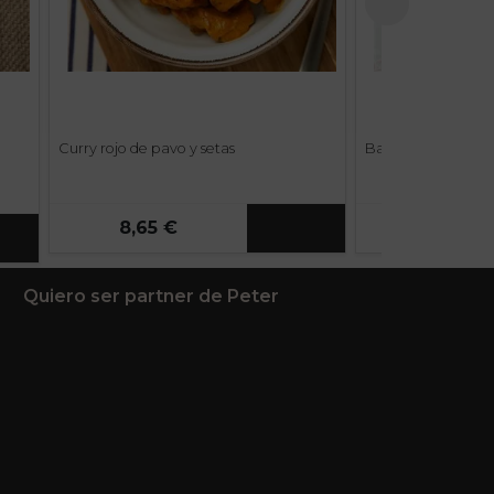
Curry rojo de pavo y setas
Bacalao al ajo tos
8,65 €
14,35 €
Quiero ser partner de Peter