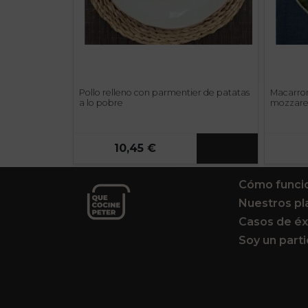
Pollo relleno con parmentier de patatas
Macarron
a lo pobre
mozzare
10,45 €
Cómo funci
Nuestros pl
Casos de éx
Soy un parti