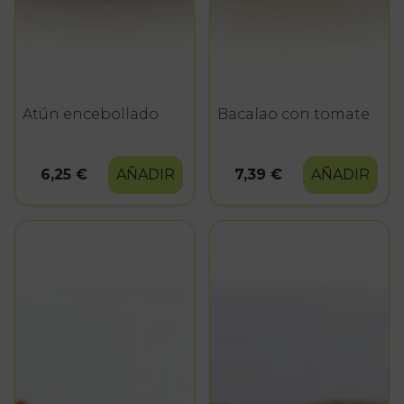
Atún encebollado
Bacalao con tomate
6,25 €
AÑADIR
7,39 €
AÑADIR