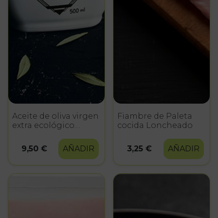
Aceite de oliva virgen
Fiambre de Paleta
extra ecológico
cocida Loncheado
500ml
9,50 €
AÑADIR
3,25 €
AÑADIR