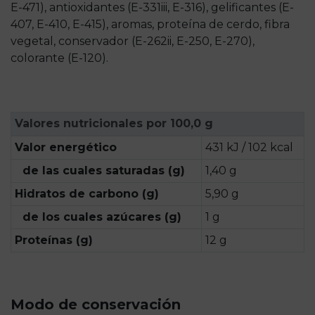
E-471), antioxidantes (E-331iii, E-316), gelificantes (E-
407, E-410, E-415), aromas, proteína de cerdo, fibra
vegetal, conservador (E-262ii, E-250, E-270),
colorante (E-120).
Valores nutricionales por 100,0 g
Valor energético
431 kJ / 102 kcal
de las cuales saturadas (g)
1,40 g
Hidratos de carbono (g)
5,90 g
de los cuales azúcares (g)
1 g
Proteínas (g)
12 g
Modo de conservación