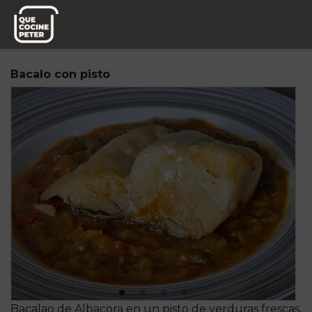
Pedido semanal
Mesa y yantar
Bacalo con pisto
Bacalao de Albacora en un pisto de verduras frescas,