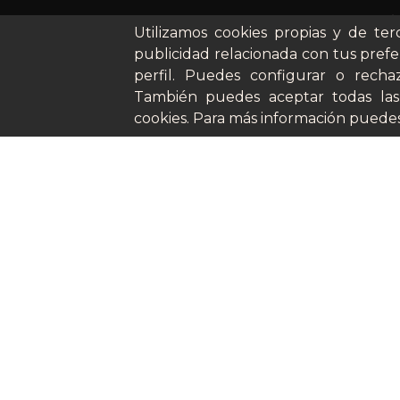
Cómo funci
Utilizamos cookies propias y de ter
Nuestros pl
publicidad relacionada con tus prefe
Casos de éx
perfil. Puedes configurar o rechaz
Soy un parti
También puedes aceptar todas las
cookies. Para más información puedes
©