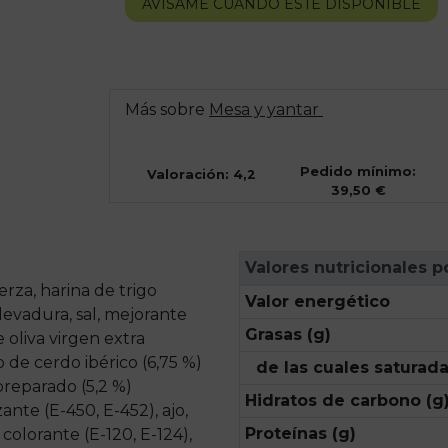
AVÍSAME CUANDO ESTÉ DISPONIBLE
Más sobre
Mesa y yantar
Pedido mínimo:
Valoración: 4,2
39,50 €
Valores nutricionales p
rza, harina de trigo
Valor energético
levadura, sal, mejorante
Grasas (g)
 oliva virgen extra
o de cerdo ibérico (6,75 %)
de las cuales saturada
preparado (5,2 %)
Hidratos de carbono (g
zante (E-450, E-452), ajo,
Proteínas (g)
colorante (E-120, E-124),