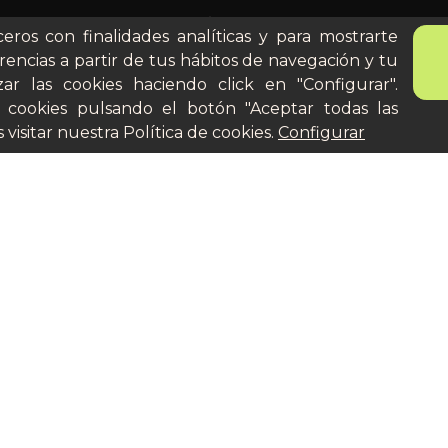
ona
Quién es Peter
ceros con finalidades analíticas y para mostrarte
anes
Recursos / Blog
rencias a partir de tus hábitos de navegación y tu
ito
Cultura
ar las cookies haciendo click en "Configurar".
Llámanos al 644 52 51 02
cular
 cookies pulsando el botón "Aceptar todas las
Escríbenos al Whatsapp
 visitar nuestra
Política de cookies
.
Configurar
Escríbenos al correo
De lunes a viernes de 8:30 a
14:00
Aviso legal
Términos y
 2026 Que Cocine Peter — Todos los derechos reservad