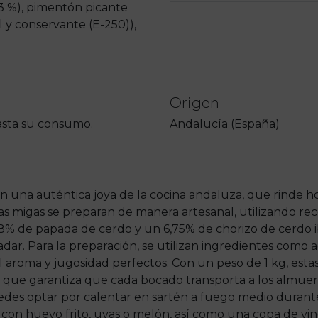
3 %), pimentón picante
sal y conservante (E-250)),
Origen
hasta su consumo.
Andalucía (España)
n una auténtica joya de la cocina andaluza, que rinde ho
s migas se preparan de manera artesanal, utilizando rece
18% de papada de cerdo y un 6,75% de chorizo de cerdo i
ar. Para la preparación, se utilizan ingredientes como ace
 aroma y jugosidad perfectos. Con un peso de 1 kg, estas
 que garantiza que cada bocado transporta a los almuer
puedes optar por calentar en sartén a fuego medio dura
n huevo frito, uvas o melón, así como una copa de vino 