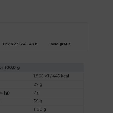
Envío en: 24 - 48 h
Envío gratis
or 100,0 g
1.860 kJ / 445 kcal
27 g
s (g)
7 g
)
39 g
11,50 g