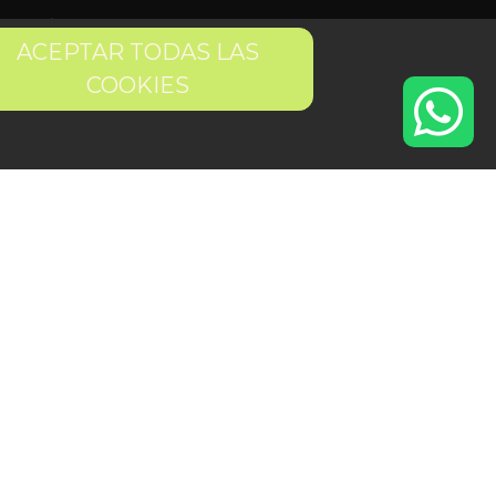
Quiero ser partner de Peter
ACEPTAR TODAS LAS
COOKIES
 condiciones
Pago seguro
Gestión de Cookies
os