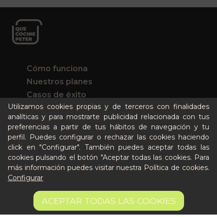
Cómo funciona
Nuestros planes
Casos de éxito
Utilizamos cookies propias y de terceros con finalidades
Soy un particular
analíticas y para mostrarte publicidad relacionada con tus
preferencias a partir de tus hábitos de navegación y tu
Quién es Peter
perfil. Puedes configurar o rechazar las cookies haciendo
Recursos / Blog
click en "Configurar". También puedes aceptar todas las
cookies pulsando el botón "Aceptar todas las cookies. Para
Cultura
más información puedes visitar nuestra
Política de cookies
.
Llámanos al 644 52 51 02
Configurar
Escríbenos al Whatsapp
4,60 €
Escríbenos al correo
AÑADIR A LA CESTA
ACEPTAR TODAS LAS COOKIES
15.33 €/kg
De lunes a viernes de 8:30 a 14:00