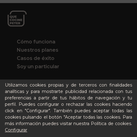
Cómo funciona
Nuestros planes
Casos de éxito
Soy un particular
Quién es Peter
Utilizamos cookies propias y de terceros con finalidades
analíticas y para mostrarte publicidad relacionada con tus
Recursos / Blog
preferencias a partir de tus hábitos de navegación y tu
Cultura
perfil. Puedes configurar o rechazar las cookies haciendo
Llámanos al 644 52 51 02
click en "Configurar". También puedes aceptar todas las
Escríbenos al Whatsapp
cookies pulsando el botón "Aceptar todas las cookies. Para
Escríbenos al correo
más información puedes visitar nuestra
Política de cookies
.
De lunes a viernes de 8:30 a 14:00
Configurar