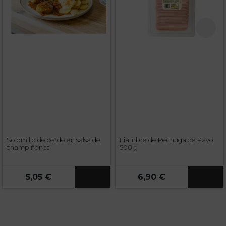
Solomillo de cerdo en salsa de
Fiambre de Pechuga de Pavo
champiñones
500 g
5,05 €
6,90 €