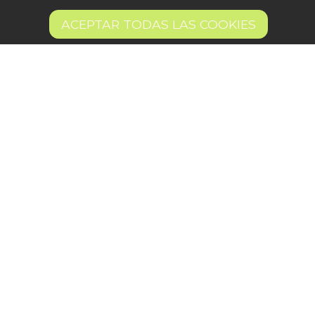
160 €
Llámanos al 644 52 51 02
AÑADIR A LA CESTA
ACEPTAR TODAS LAS COOKIES
35.56 €/kg
Escríbenos al Whatsapp
Escríbenos al correo
De lunes a viernes de 8:30 a 14:00
Quiero ser partner de Peter
Aviso legal
Términos y condiciones
Pago seguro
Gestión de Cookies