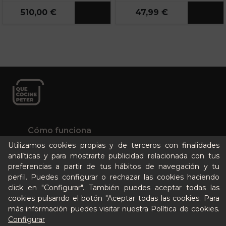
510,00 €
47,99 €
Cómo funciona
Nuestros planes
Utilizamos cookies propias y de terceros con finalidades
analíticas y para mostrarte publicidad relacionada con tus
Casos de éxito
preferencias a partir de tus hábitos de navegación y tu
Soy un particular
perfil. Puedes configurar o rechazar las cookies haciendo
click en "Configurar". También puedes aceptar todas las
Quién es Peter
cookies pulsando el botón "Aceptar todas las cookies. Para
más información puedes visitar nuestra
Política de cookies
.
Recursos / Blog
Configurar
Cultura