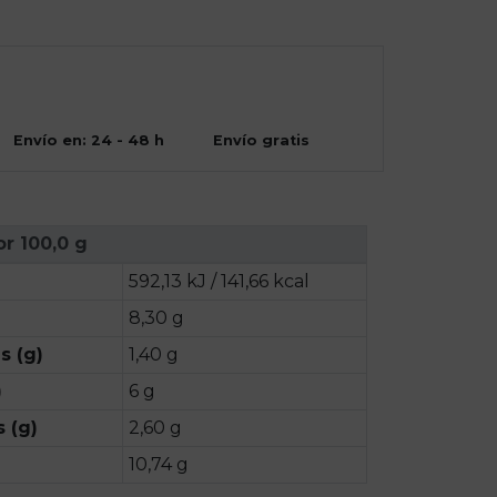
Envío en: 24 - 48 h
Envío gratis
or 100,0 g
592,13 kJ / 141,66 kcal
8,30 g
s (g)
1,40 g
)
6 g
 (g)
2,60 g
10,74 g