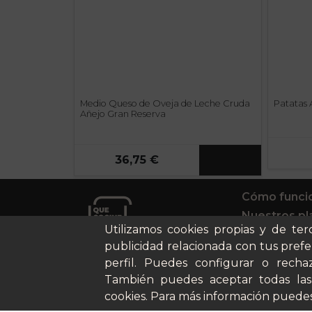
Medio Queso de Oveja de Leche Cruda
Patatas A
Añejo Gran Reserva
36,75 €
Cómo funci
Nuestros pl
Utilizamos cookies propias y de ter
Casos de éx
publicidad relacionada con tus prefe
Soy un parti
perfil. Puedes configurar o rechaz
También puedes aceptar todas las
cookies. Para más información puedes