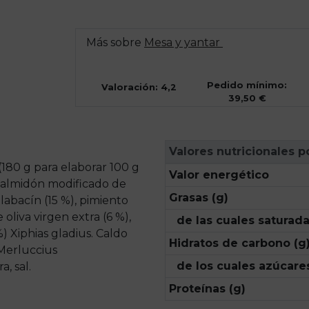
Más sobre
Mesa y yantar
Pedido mínimo:
Valoración: 4,2
39,50 €
Valores nutricionales p
(180 g para elaborar 100 g
Valor energético
r, almidón modificado de
Grasas (g)
calabacín (15 %), pimiento
 oliva virgen extra (6 %),
de las cuales saturada
%) Xiphias gladius. Caldo
Hidratos de carbono (g
Merluccius
de los cuales azúcares
, sal.
Proteínas (g)