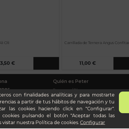
li Oli
Carrillada de Ternera Angus Confit
3,50 €
11,00 €
ona
Quién es Peter
anes
Recursos / Blog
ceros con finalidades analíticas y para mostrarte
ito
Cultura
rencias a partir de tus hábitos de navegación y tu
Llámanos al 644 52 51 02
cular
ar las cookies haciendo click en "Configurar".
Escríbenos al Whatsapp
 cookies pulsando el botón "Aceptar todas las
Escríbenos al correo
 visitar nuestra
Política de cookies
.
Configurar
De lunes a viernes de 8:30 a