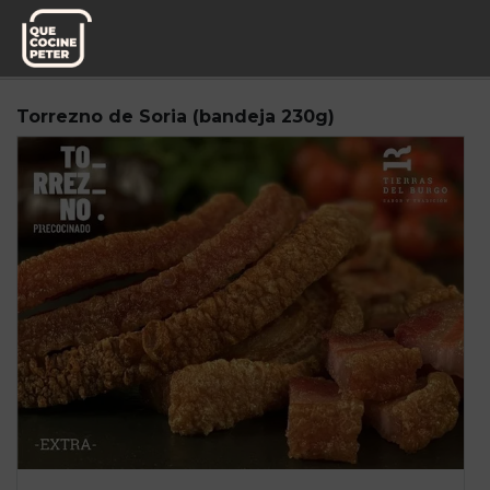
Pedido semanal
Mesa y yantar
Torrezno de Soria (bandeja 230g)