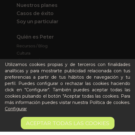
Nuestros planes
Casos de éxito
Soy un particular
Quién es Peter
Recursos / Blog
Cultura
Llámanos al 644 52 51 02
Utilizamos cookies propias y de terceros con finalidades
Escríbenos al Whatsapp
analíticas y para mostrarte publicidad relacionada con tus
Escríbenos al correo
preferencias a partir de tus hábitos de navegación y tu
De lunes a viernes de 8:30 a 14:00
perfil. Puedes configurar o rechazar las cookies haciendo
click en "Configurar". También puedes aceptar todas las
cookies pulsando el botón "Aceptar todas las cookies. Para
Quiero ser partner de Peter
más información puedes visitar nuestra
Política de cookies
.
Configurar
Sin stock
AVÍSAME CUANDO ESTÉ DISPONIBLE
ACEPTAR TODAS LAS COOKIES