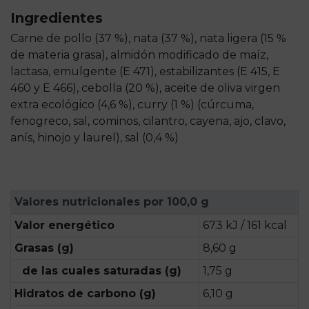
Ingredientes
Carne de pollo (37 %), nata (37 %), nata ligera (15 %
de materia grasa), almidón modificado de maíz,
lactasa, emulgente (E 471), estabilizantes (E 415, E
460 y E 466), cebolla (20 %), aceite de oliva virgen
extra ecológico (4,6 %), curry (1 %) (cúrcuma,
fenogreco, sal, cominos, cilantro, cayena, ajo, clavo,
anís, hinojo y laurel), sal (0,4 %)
Valores nutricionales por 100,0 g
Valor energético
673 kJ / 161 kcal
Grasas (g)
8,60 g
de las cuales saturadas (g)
1,75 g
Hidratos de carbono (g)
6,10 g