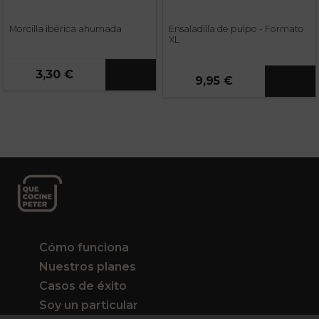
Morcilla ibérica ahumada
Ensaladilla de pulpo - Formato
XL
3,30 €
9,95 €
Cómo funciona
Nuestros planes
Casos de éxito
Soy un particular