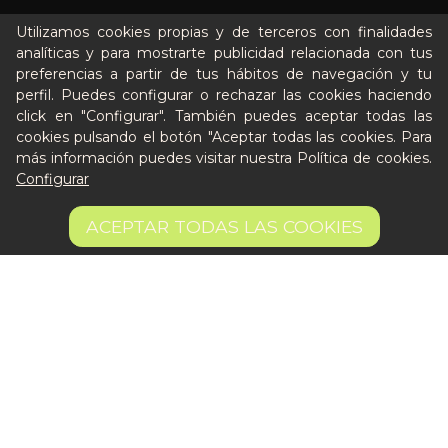
Nuestros planes
Utilizamos cookies propias y de terceros con finalidades
Casos de éxito
analíticas y para mostrarte publicidad relacionada con tus
preferencias a partir de tus hábitos de navegación y tu
Soy un particular
perfil. Puedes configurar o rechazar las cookies haciendo
click en "Configurar". También puedes aceptar todas las
Quién es Peter
cookies pulsando el botón "Aceptar todas las cookies. Para
Recursos / Blog
más información puedes visitar nuestra
Política de cookies
.
Configurar
Cultura
Llámanos al 644 52 51 02
8,75 €
AÑADIR A LA CESTA
ACEPTAR TODAS LAS COOKIES
Escríbenos al Whatsapp
2430.56 €/kg
Escríbenos al correo
De lunes a viernes de 8:30 a 14:00
Quiero ser partner de Peter