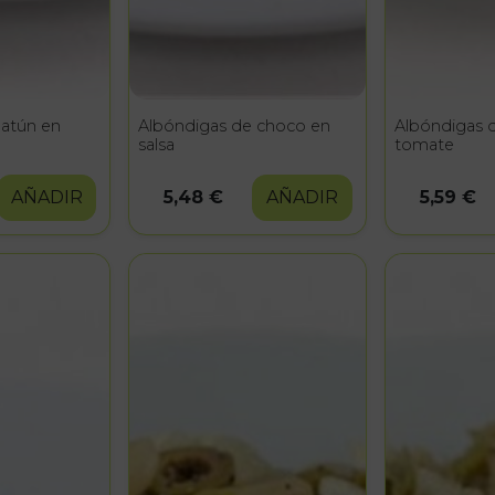
 atún en
Albóndigas de choco en
Albóndigas d
salsa
tomate
AÑADIR
5,48 €
AÑADIR
5,59 €