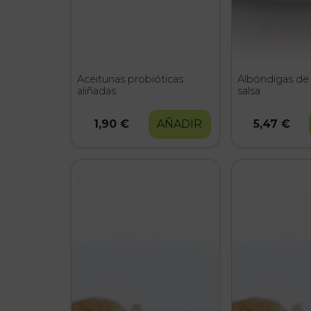
Aceitunas probióticas
Albóndigas de
aliñadas
salsa
1,90 €
AÑADIR
5,47 €