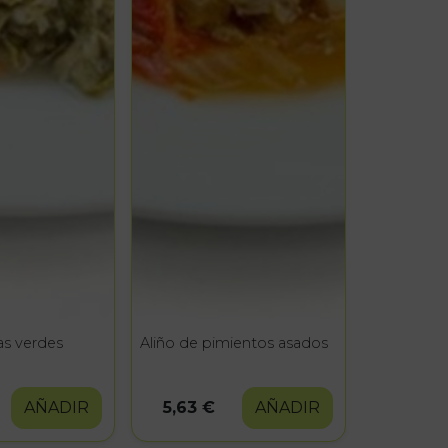
as verdes
Aliño de pimientos asados
AÑADIR
5,63 €
AÑADIR