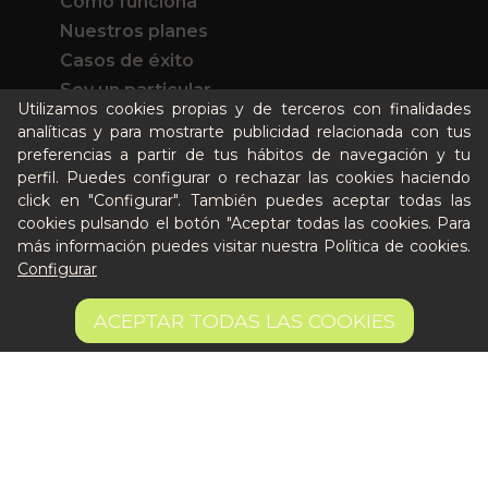
Cómo funciona
Nuestros planes
Casos de éxito
Soy un particular
Utilizamos cookies propias y de terceros con finalidades
analíticas y para mostrarte publicidad relacionada con tus
Quién es Peter
preferencias a partir de tus hábitos de navegación y tu
perfil. Puedes configurar o rechazar las cookies haciendo
Recursos / Blog
click en "Configurar". También puedes aceptar todas las
Cultura
cookies pulsando el botón "Aceptar todas las cookies. Para
Llámanos al 644 52 51 02
más información puedes visitar nuestra
Política de cookies
.
Escríbenos al Whatsapp
Configurar
Escríbenos al correo
10,50 €
De lunes a viernes de 8:30 a 14:00
AÑADIR A LA CESTA
ACEPTAR TODAS LAS COOKIES
10.5 €/kg
Quiero ser partner de Peter