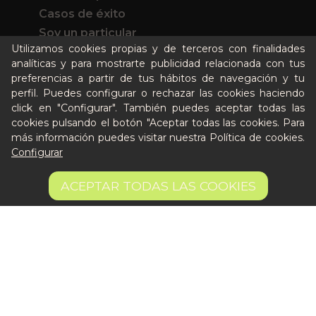
Casos de éxito
Soy un particular
Utilizamos cookies propias y de terceros con finalidades
analíticas y para mostrarte publicidad relacionada con tus
Quién es Peter
preferencias a partir de tus hábitos de navegación y tu
Recursos / Blog
perfil. Puedes configurar o rechazar las cookies haciendo
Cultura
click en "Configurar". También puedes aceptar todas las
cookies pulsando el botón "Aceptar todas las cookies. Para
Llámanos al 644 52 51 02
más información puedes visitar nuestra
Política de cookies
.
Escríbenos al Whatsapp
Configurar
Escríbenos al correo
4,80 €
De lunes a viernes de 8:30 a 14:00
AÑADIR A LA CESTA
ACEPTAR TODAS LAS COOKIES
16 €/kg
Quiero ser partner de Peter