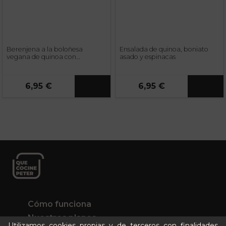
Berenjena a la boloñesa
Ensalada de quinoa, boniato
vegana de quinoa con
asado y espinacas
bechamel de coliflor
6,95 €
6,95 €
Cómo funciona
Nuestros planes
Utilizamos cookies propias y de terceros con finalidades