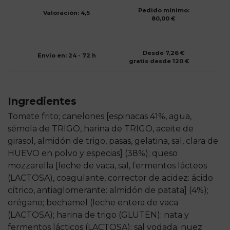
Pedido mínimo:
Valoración: 4,5
80,00 €
Desde 7,26 €
Envío en: 24 - 72 h
gratis desde 120 €
Ingredientes
Tomate frito; canelones [espinacas 41%, agua,
sémola de TRIGO, harina de TRIGO, aceite de
girasol, almidón de trigo, pasas, gelatina, sal, clara de
HUEVO en polvo y especias] (38%); queso
mozzarella [leche de vaca, sal, fermentos lácteos
(LACTOSA), coagulante, corrector de acidez: ácido
cítrico, antiaglomerante: almidón de patata] (4%);
orégano; bechamel (leche entera de vaca
(LACTOSA); harina de trigo (GLUTEN); nata y
fermentos lácticos (LACTOSA); sal yodada; nuez