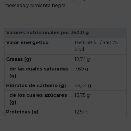
moscada y pimienta negra.
Valores nutricionales por 350,0 g
Valor energético
1.646,38 kJ / 540,75
kcal
Grasas (g)
19,74 g
de las cuales saturadas
7,60 g
(g)
Hidratos de carbono (g)
46,24 g
de los cuales azúcares
13,75 g
(g)
Proteínas (g)
12,51 g