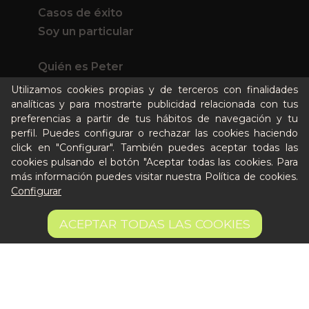
Casos de éxito
Soy un particular
Quién es Peter
Recursos / Blog
Utilizamos cookies propias y de terceros con finalidades
Cultura
analíticas y para mostrarte publicidad relacionada con tus
preferencias a partir de tus hábitos de navegación y tu
Llámanos al 644 52 51 02
perfil. Puedes configurar o rechazar las cookies haciendo
Escríbenos al Whatsapp
click en "Configurar". También puedes aceptar todas las
Escríbenos al correo
cookies pulsando el botón "Aceptar todas las cookies. Para
De lunes a viernes de 8:30 a 14:00
más información puedes visitar nuestra
Política de cookies
.
Configurar
Quiero ser partner de Peter
158,76 €
160.77 €
AÑADIR A LA CESTA
ACEPTAR TODAS LAS COOKIES
158.76 €/kg