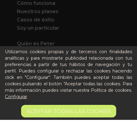
Cómo funciona
Nuestros planes
Casos de éxito
Soy un particular
Quién es Peter
Utilizamos cookies propias y de terceros con finalidades
Recursos / Blog
analíticas y para mostrarte publicidad relacionada con tus
Cultura
preferencias a partir de tus hábitos de navegación y tu
Llámanos al 644 52 51 02
perfil. Puedes configurar o rechazar las cookies haciendo
Escríbenos al Whatsapp
click en "Configurar". También puedes aceptar todas las
Escríbenos al correo
cookies pulsando el botón "Aceptar todas las cookies. Para
De lunes a viernes de 8:30 a 14:00
más información puedes visitar nuestra
Política de cookies
.
Configurar
Quiero ser partner de Peter
99,86 €
AÑADIR A LA CESTA
ACEPTAR TODAS LAS COOKIES