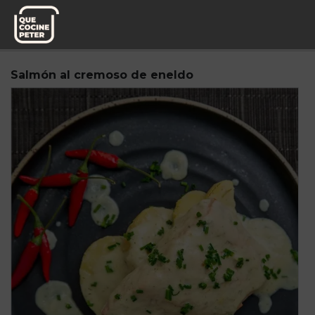
Pedido semanal
Miplato
Salmón al cremoso de eneldo