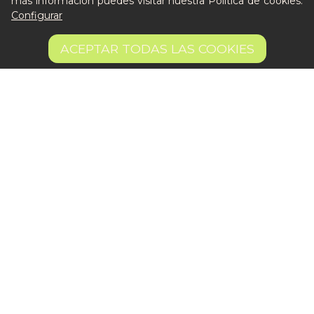
más información puedes visitar nuestra
Política de cookies
.
Configurar
Llámanos al 644 52 51 02
Escríbenos al Whatsapp
13,95 €
AÑADIR A LA CESTA
ACEPTAR TODAS LAS COOKIES
Escríbenos al correo
13.95 €/kg
De lunes a viernes de 8:30 a 14:00
Quiero ser partner de Peter
Aviso legal
Términos y condiciones
Pago seguro
Gestión de Cookies