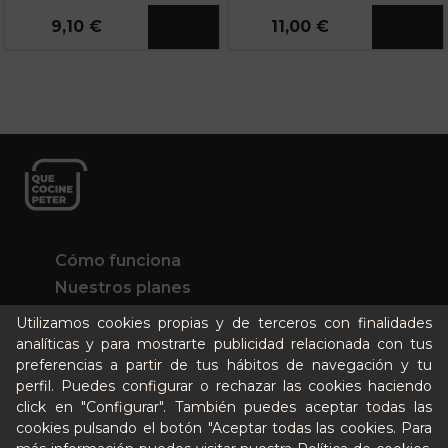
9,10 €
11,00 €
Cómo funciona
Nuestros planes
Casos de éxito
Utilizamos cookies propias y de terceros con finalidades
Soy un particular
analíticas y para mostrarte publicidad relacionada con tus
preferencias a partir de tus hábitos de navegación y tu
perfil. Puedes configurar o rechazar las cookies haciendo
Quién es Peter
click en "Configurar". También puedes aceptar todas las
Recursos / Blog
cookies pulsando el botón "Aceptar todas las cookies. Para
Cultura