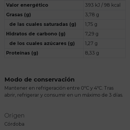
Valor energético
393 kJ / 98 kcal
Grasas (g)
3,78 g
de las cuales saturadas (g)
1,75 g
Hidratos de carbono (g)
7,29 g
de los cuales azúcares (g)
1,27 g
Proteínas (g)
8,33 g
Modo de conservación
Mantener en refrigeración entre 0ºC y 4ºC. Tras
abrir, refrigerar y consumir en un máximo de 3 días.
Origen
Córdoba