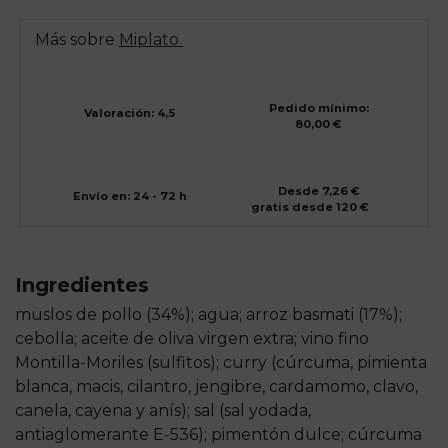
Más sobre
Miplato
Pedido mínimo:
Valoración: 4,5
80,00 €
Desde 7,26 €
Envío en: 24 - 72 h
gratis desde 120 €
Ingredientes
muslos de pollo (34%); agua; arroz basmati (17%);
cebolla; aceite de oliva virgen extra; vino fino
Montilla-Moriles (sulfitos); curry (cúrcuma, pimienta
blanca, macis, cilantro, jengibre, cardamomo, clavo,
canela, cayena y anís); sal (sal yodada,
antiaglomerante E-536); pimentón dulce; cúrcuma