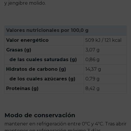
y jengibre molido.
Valores nutricionales por 100,0 g
Valor energético
509 kJ / 121 kcal
Grasas (g)
3,07 g
de las cuales saturadas (g)
0,86 g
Hidratos de carbono (g)
14,37 g
de los cuales azúcares (g)
0,79 g
Proteínas (g)
8,42 g
Modo de conservación
mantener en refrigeración entre 0ºC y 4ºC. Tras abrir
mantener en refrigeración máximo 3 días.