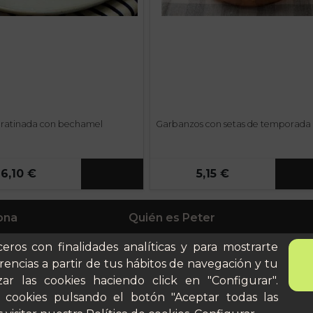
 gratinada con bechamel
Garbanzos con setas de temporada
6,10 €
5,15 €
ona
Quién es Peter
anes
Recursos / Blog
ceros con finalidades analíticas y para mostrarte
ito
Cultura
rencias a partir de tus hábitos de navegación y tu
Llámanos al 644 52 51 02
cular
ar las cookies haciendo click en "Configurar".
Escríbenos al Whatsapp
 cookies pulsando el botón "Aceptar todas las
Escríbenos al correo