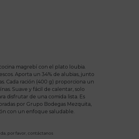
 cocina magrebí con el plato loubia.
rescos. Aporta un 34% de alubias, junto
ras. Cada ración (400 g) proporciona un
nas. Suave y fácil de calentar, solo
 disfrutar de una comida lista. Es
aboradas por Grupo Bodegas Mezquita,
ción con un enfoque saludable.
da, por favor,
contáctanos