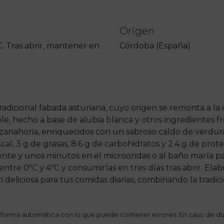
Origen
. Tras abrir, mantener en
Córdoba (España)
radicional fabada asturiana, cuyo origen se remonta a la
ble, hecho a base de alubia blanca y otros ingredientes f
 y zanahoria, enriquecidos con un sabroso caldo de verdu
l, 3 g de grasas, 8.6 g de carbohidratos y 2.4 g de proteí
nte y unos minutos en el microondas o al baño maría para
tre 0ºC y 4ºC y consumirlas en tres días tras abrir. El
 deliciosa para tus comidas diarias, combinando la tradi
 forma automática con lo que puede contener errores. En caso de du