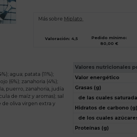
Más sobre
Miplato
Pedido mínimo:
Valoración: 4,5
80,00 €
Valores nutricionales p
%); agua; patata (11%);
Valor energético
rojo (6%); zanahoria (4%);
Grasas (g)
a, puerro, zanahoria, judía
écula de maíz y aromas); sal
de las cuales saturada
 de oliva virgen extra y
Hidratos de carbono (g
de los cuales azúcares
Proteínas (g)