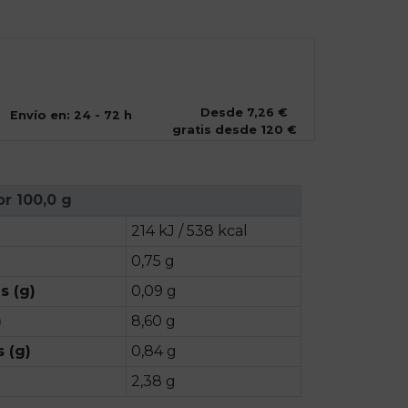
Desde 7,26 €
Envío en: 24 - 72 h
gratis desde 120 €
or 100,0 g
214 kJ / 538 kcal
0,75 g
s (g)
0,09 g
)
8,60 g
 (g)
0,84 g
2,38 g