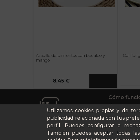
Asadillo de pimientos con bacalao y
Coliflor
mango
8,45 €
Cómo funci
Nuestros pl
Utilizamos cookies propias y de ter
Casos de éx
publicidad relacionada con tus prefe
Soy un parti
perfil. Puedes configurar o rechaz
También puedes aceptar todas las