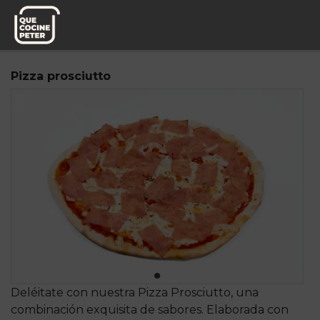
Pedido semanal
Mesa y yantar
Pizza prosciutto
Deléitate con nuestra Pizza Prosciutto, una
combinación exquisita de sabores. Elaborada con