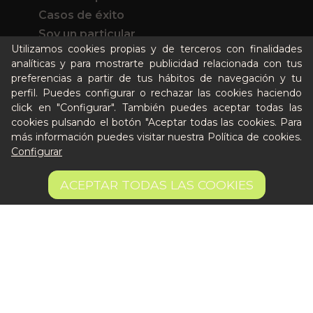
Casos de éxito
Soy un particular
Utilizamos cookies propias y de terceros con finalidades
analíticas y para mostrarte publicidad relacionada con tus
Quién es Peter
preferencias a partir de tus hábitos de navegación y tu
Recursos / Blog
perfil. Puedes configurar o rechazar las cookies haciendo
Cultura
click en "Configurar". También puedes aceptar todas las
cookies pulsando el botón "Aceptar todas las cookies. Para
Llámanos al 644 52 51 02
más información puedes visitar nuestra
Política de cookies
.
Escríbenos al Whatsapp
Configurar
Escríbenos al correo
6,50 €
De lunes a viernes de 8:30 a 14:00
AÑADIR A LA CESTA
ACEPTAR TODAS LAS COOKIES
6.5 €/unit
Quiero ser partner de Peter