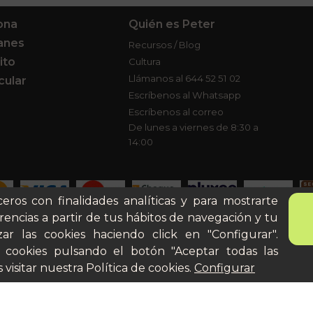
ona
Quién es Peter
anes
Recursos / Blog
ito
Cultura
Llámanos al 644 52 51 02
cular
Escríbenos al Whatsapp
Escríbenos al correo
De lunes a viernes de 8:30 a
14:00
ceros con finalidades analíticas y para mostrarte
rencias a partir de tus hábitos de navegación y tu
ar las cookies haciendo click en "Configurar".
Aviso legal
Términos y
 cookies pulsando el botón "Aceptar todas las
 visitar nuestra
Política de cookies
.
Configurar